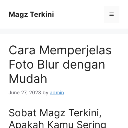
Skip
to
Magz Terkini
Menu
content
Cara Memperjelas
Foto Blur dengan
Mudah
June 27, 2023
by
admin
Sobat Magz Terkini,
Apakah Kamu Sering