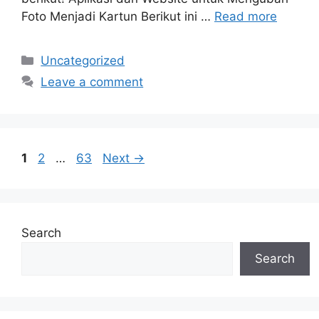
Foto Menjadi Kartun Berikut ini …
Read more
Categories
Uncategorized
Leave a comment
Page
Page
Page
1
2
…
63
Next
→
Search
Search