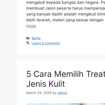
mengabdi kepada bangsa dan negara. Per
membuat calon peserta harus mempersiap
yang banyak dipilih adalah mengikuti bi
lebih terarah, materi yang sesuai denga
more
Categories
Berita
Leave a comment
5 Cara Memilih Trea
Jenis Kulit
March 26, 2026
by
admin