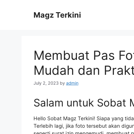
Skip
to
Magz Terkini
content
Membuat Pas Fot
Mudah dan Prakt
July 2, 2023
by
admin
Salam untuk Sobat M
Hello Sobat Magz Terkini! Siapa yang tid
Terlebih lagi, jika foto tersebut akan di
seperti surat izin mengemudi, membuat p