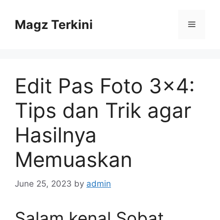
Skip
to
Magz Terkini
Menu
content
Edit Pas Foto 3×4:
Tips dan Trik agar
Hasilnya
Memuaskan
June 25, 2023
by
admin
Salam kenal Sobat