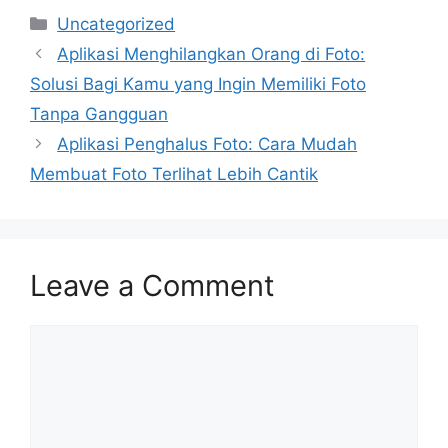
Categories
Uncategorized
Aplikasi Menghilangkan Orang di Foto:
Solusi Bagi Kamu yang Ingin Memiliki Foto
Tanpa Gangguan
Aplikasi Penghalus Foto: Cara Mudah
Membuat Foto Terlihat Lebih Cantik
Leave a Comment
Comment