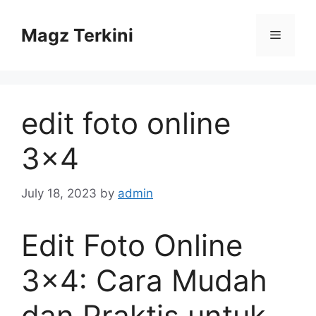
Skip
to
Magz Terkini
Menu
content
edit foto online
3×4
July 18, 2023
by
admin
Edit Foto Online
3×4: Cara Mudah
dan Praktis untuk