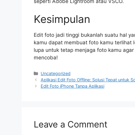
seperti Adobe Lightroom atau VSCO.
Kesimpulan
Edit foto jadi tinggi bukanlah suatu hal y
kamu dapat membuat foto kamu terlihat leb
lupa untuk tetap menjaga foto kamu agar te
mencoba!
Categories
Uncategorized
Aplikasi Edit Foto Offline: Solusi Tepat untuk 
Edit Foto iPhone Tanpa Aplikasi
Leave a Comment