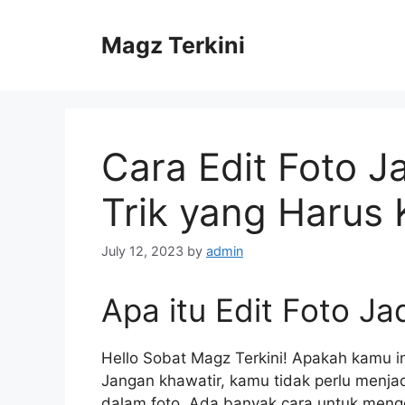
Skip
to
Magz Terkini
content
Cara Edit Foto Ja
Trik yang Harus
July 12, 2023
by
admin
Apa itu Edit Foto Ja
Hello Sobat Magz Terkini! Apakah kamu ing
Jangan khawatir, kamu tidak perlu menjadi
dalam foto. Ada banyak cara untuk mengedi