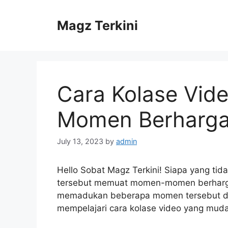
Skip
to
Magz Terkini
content
Cara Kolase Vi
Momen Berharga
July 13, 2023
by
admin
Hello Sobat Magz Terkini! Siapa yang tid
tersebut memuat momen-momen berharga
memadukan beberapa momen tersebut dal
mempelajari cara kolase video yang mud