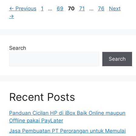
Page
Page
Page
Page
Page
←
Previous
1
…
69
70
71
…
76
Next
→
Search
Search
Recent Posts
Panduan Cicilan HP di iBox Baik Online maupun
Offline pakai PayLater
Jasa Pembuatan PT Perorangan untuk Memulai