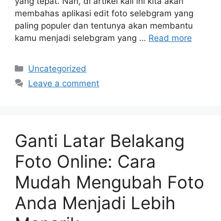
yang tepat. Nah, di artikel kali ini kita akan
membahas aplikasi edit foto selebgram yang
paling populer dan tentunya akan membantu
kamu menjadi selebgram yang …
Read more
Categories
Uncategorized
Leave a comment
Ganti Latar Belakang
Foto Online: Cara
Mudah Mengubah Foto
Anda Menjadi Lebih