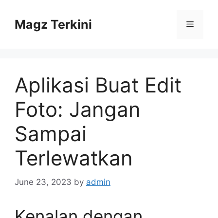
Skip
to
Magz Terkini
Menu
content
Aplikasi Buat Edit
Foto: Jangan
Sampai
Terlewatkan
June 23, 2023
by
admin
Kenalan dengan