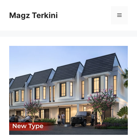
Skip
to
Magz Terkini
Menu
content