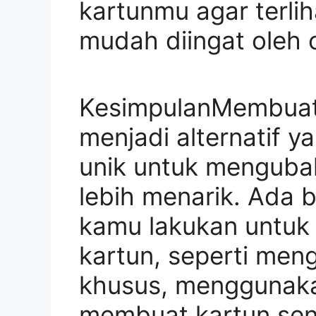
kartunmu agar terlih
mudah diingat oleh o
KesimpulanMembuat f
menjadi alternatif 
unik untuk mengubah
lebih menarik. Ada 
kamu lakukan untuk
kartun, seperti men
khusus, menggunaka
membuat kartun sendi