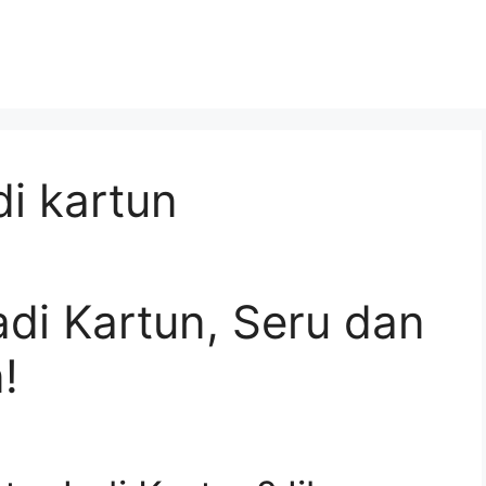
i kartun
di Kartun, Seru dan
!