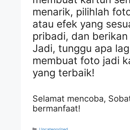
menarik, pilihlah foto
atau efek yang sesu
pribadi, dan berika
Jadi, tunggu apa la
membuat foto jadi ka
yang terbaik!
Selamat mencoba, Sobat
bermanfaat!
Categories
Uncategorized