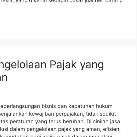
esia, yang dikenal sebagai pusat jual beli barang
ngelolaan Pajak yang
an
keberlangsungan bisnis dan kepatuhan hukum
enjalankan kewajiban perpajakan, tidak sedikit
s peraturan yang terus berubah. Di sinilah jasa
lusi dalam pengelolaan pajak yang aman, efisien,
 kemudahan bagi wajib pajak dalam menjalani …