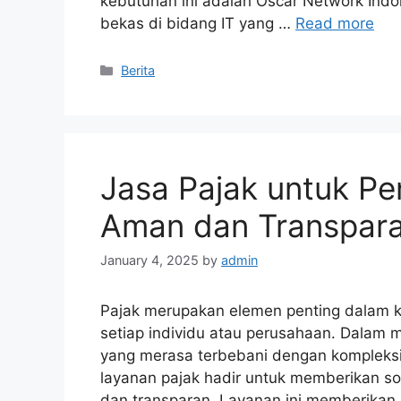
kebutuhan ini adalah Oscar Network Indon
bekas di bidang IT yang …
Read more
Categories
Berita
Jasa Pajak untuk Pe
Aman dan Transpar
January 4, 2025
by
admin
Pajak merupakan elemen penting dalam 
setiap individu atau perusahaan. Dalam m
yang merasa terbebani dengan kompleksita
layanan pajak hadir untuk memberikan so
dan transparan. Layanan ini memberikan