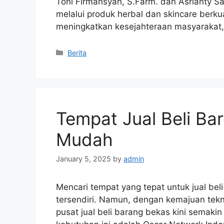
Toni Firmansyah, S.Farm. dan Asrianty Sa
melalui produk herbal dan skincare berkua
meningkatkan kesejahteraan masyarakat,
Categories
Berita
Tempat Jual Beli B
Mudah
January 5, 2025
by
admin
Mencari tempat yang tepat untuk jual bel
tersendiri. Namun, dengan kemajuan tekn
pusat jual beli barang bekas kini semaki