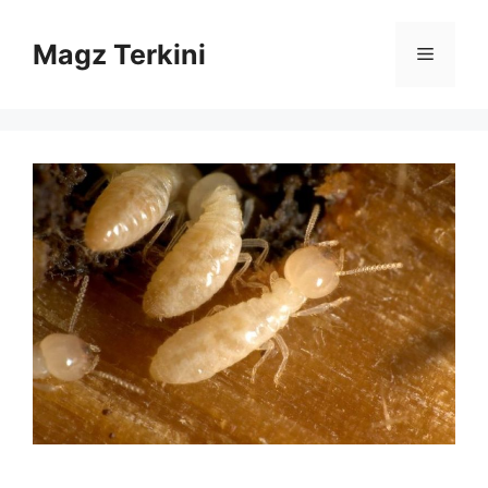
Skip
to
Magz Terkini
Menu
content