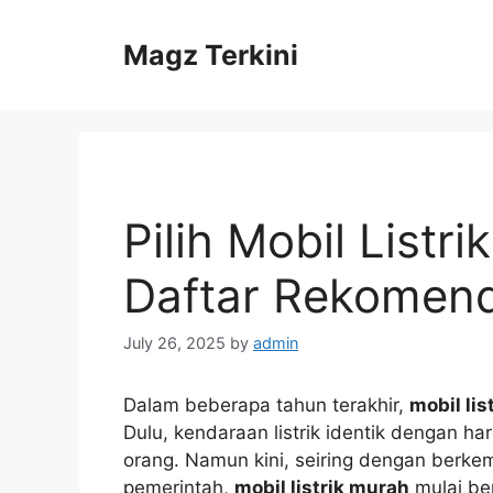
Skip
to
Magz Terkini
content
Pilih Mobil Listr
Daftar Rekomend
July 26, 2025
by
admin
Dalam beberapa tahun terakhir,
mobil lis
Dulu, kendaraan listrik identik dengan har
orang. Namun kini, seiring dengan berke
pemerintah,
mobil listrik murah
mulai be