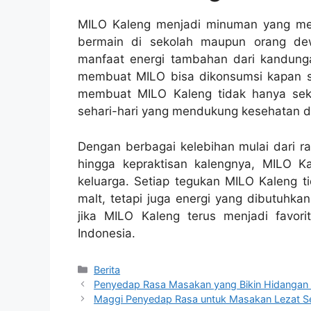
MILO Kaleng menjadi minuman yang men
bermain di sekolah maupun orang de
manfaat energi tambahan dari kandungan
membuat MILO bisa dikonsumsi kapan sa
membuat MILO Kaleng tidak hanya sekad
sehari-hari yang mendukung kesehatan d
Dengan berbagai kelebihan mulai dari ra
hingga kepraktisan kalengnya, MILO K
keluarga. Setiap tegukan MILO Kaleng t
malt, tetapi juga energi yang dibutuhka
jika MILO Kaleng terus menjadi favor
Indonesia.
Categories
Berita
Penyedap Rasa Masakan yang Bikin Hidangan
Maggi Penyedap Rasa untuk Masakan Lezat Se