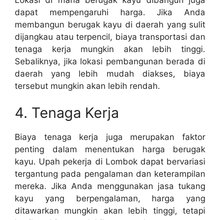
dapat mempengaruhi harga. Jika Anda
membangun berugak kayu di daerah yang sulit
dijangkau atau terpencil, biaya transportasi dan
tenaga kerja mungkin akan lebih tinggi.
Sebaliknya, jika lokasi pembangunan berada di
daerah yang lebih mudah diakses, biaya
tersebut mungkin akan lebih rendah.
4. Tenaga Kerja
Biaya tenaga kerja juga merupakan faktor
penting dalam menentukan harga berugak
kayu. Upah pekerja di Lombok dapat bervariasi
tergantung pada pengalaman dan keterampilan
mereka. Jika Anda menggunakan jasa tukang
kayu yang berpengalaman, harga yang
ditawarkan mungkin akan lebih tinggi, tetapi