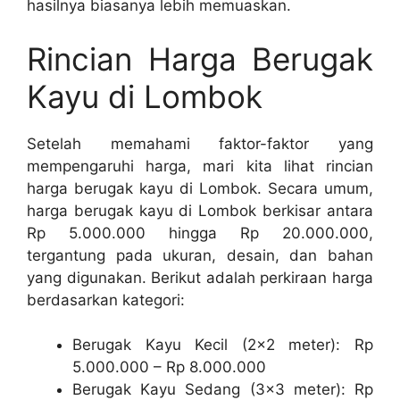
hasilnya biasanya lebih memuaskan.
Rincian Harga Berugak
Kayu di Lombok
Setelah memahami faktor-faktor yang
mempengaruhi harga, mari kita lihat rincian
harga berugak kayu di Lombok. Secara umum,
harga berugak kayu di Lombok berkisar antara
Rp 5.000.000 hingga Rp 20.000.000,
tergantung pada ukuran, desain, dan bahan
yang digunakan. Berikut adalah perkiraan harga
berdasarkan kategori:
Berugak Kayu Kecil (2×2 meter): Rp
5.000.000 – Rp 8.000.000
Berugak Kayu Sedang (3×3 meter): Rp