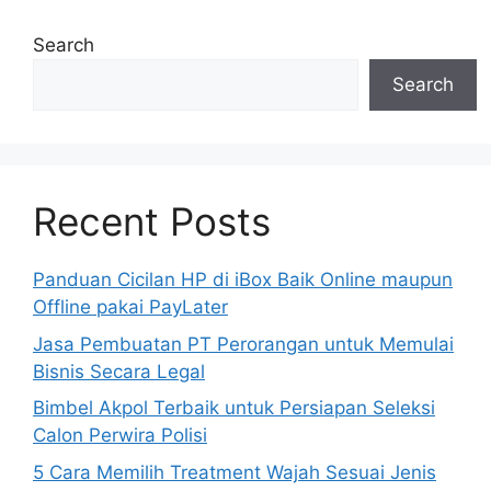
Search
Search
Recent Posts
Panduan Cicilan HP di iBox Baik Online maupun
Offline pakai PayLater
Jasa Pembuatan PT Perorangan untuk Memulai
Bisnis Secara Legal
Bimbel Akpol Terbaik untuk Persiapan Seleksi
Calon Perwira Polisi
5 Cara Memilih Treatment Wajah Sesuai Jenis