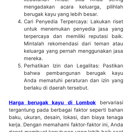
mengadakan acara keluarga, pilihlah
berugak kayu yang lebih besar.
Cari Penyedia Terpercaya: Lakukan riset
untuk menemukan penyedia jasa yang
terpercaya dan memiliki reputasi baik.
Mintalah rekomendasi dari teman atau
keluarga yang pernah menggunakan jasa
mereka.
Perhatikan Izin dan Legalitas: Pastikan
bahwa pembangunan berugak kayu
Anda mematuhi peraturan dan izin yang
berlaku di daerah tersebut.
Harga berugak kayu di Lombok
bervariasi
tergantung pada berbagai faktor seperti bahan
baku, ukuran, desain, lokasi, dan biaya tenaga
kerja. Dengan memahami faktor-faktor ini, Anda