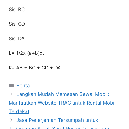
Sisi BC
Sisi CD
Sisi DA
L= 1/2x (a+b)xt
K= AB + BC + CD + DA
Categories
Berita
Langkah Mudah Memesan Sewal Mobil:
Manfaatkan Website TRAC untuk Rental Mobil
Terdekat
Jasa Penerjemah Tersumpah untuk
Terjemahan Surat-Surat Resmi Perusahaan